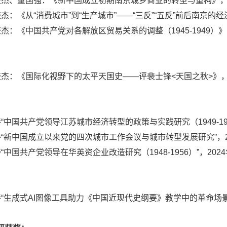
盛杰、董国强：《新中国成立初期南京城乡商业的转型与重构》，《
杰：《从“消费城市”到“生产城市”——“三反”“五反”前后南京的
杰：《中国共产党对各解放区贸易关系的调整（1945-1949）
：
盛杰：《国际化视野下的太平天国史——评裴士锋<天国之秋>》，
：
“中国共产党领导江苏城市经济转型的政策与实践研究（1949-19
持“新中国成立以来党的四次城市工作会议与城市转型发展研究”，
“中国共产党领导在华英资企业改造研究（1948-1956）”，2
：
持“生成式AI图像工具助力《中国近现代史纲要》教学中的革命场景