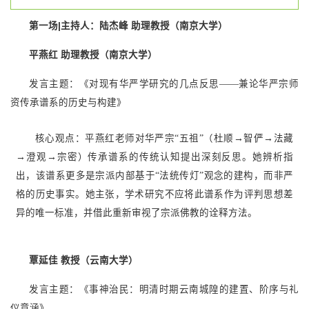
第一场|主持人：陆杰峰 助理教授（南京大学）
平燕红 助理教授（南京大学）
发言主题：《对现有华严学研究的几点反思——兼论华严宗师
资传承谱系的历史与构建》
核心观点：平燕红老师对华严宗“五祖”（杜顺→智俨→法藏
→澄观→宗密）传承谱系的传统认知提出深刻反思。她辨析指
出，该谱系更多是宗派内部基于“法统传灯”观念的建构，而非严
格的历史事实。她主张，学术研究不应将此谱系作为评判思想差
异的唯一标准，并借此重新审视了宗派佛教的诠释方法。
覃延佳
教授（云南大学）
发言主题：《事神治民：明清时期云南城隍的建置、阶序与礼
仪意涵》