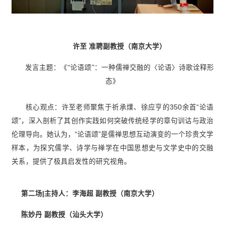
许至 准聘副教授（南京大学）
发言主题：《“论语颂”：一种儒禅交融的〈论语〉诗歌诠释形
态》
核心观点：许至老师聚焦于祈承㸁、徐应亨的
350余首“论语
颂”，深入剖析了其创作实践如何突破传统经学的章句训诂与政治
伦理导向。她认为，“论语颂”是儒禅思想互动演变的一个珍贵文学
样本，为探究儒学、诗学与禅学在中国思想史与文学史中的交融
关系，提供了极具启发性的研究视角。
第二场|主持人：李海超 副教授（南京大学）
陈妙丹 副教
授（汕头大学）