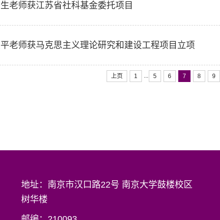
明生老师获江苏省社科基金委托项目
大平老师获马克思主义理论研究和建设工程项目立项
...
上页
1
5
6
7
8
9
地址：南京市汉口路22号 南京大学鼓楼校区
树华楼
邮编：210093