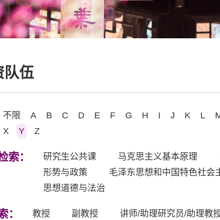
资队伍
不限
A
B
C
D
E
F
G
H
I
J
K
L
X
Y
Z
检索：
研究生公共课
马克思主义基本原理
形势与政策
毛泽东思想和中国特色社会
思想道德与法治
索：
教授
副教授
讲师/助理研究员/助理教