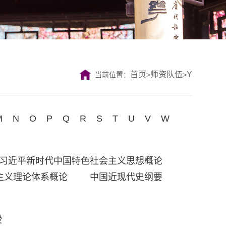
首页
师资队伍
Y
当前位置：
>
>
M
N
O
P
Q
R
S
T
U
V
W
习近平新时代中国特色社会主义思想概论
主义理论体系概论
中国近现代史纲要
授